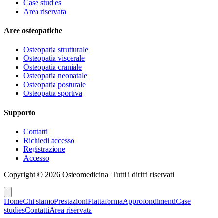
Case studies
Area riservata
Aree osteopatiche
Osteopatia strutturale
Osteopatia viscerale
Osteopatia craniale
Osteopatia neonatale
Osteopatia posturale
Osteopatia sportiva
Supporto
Contatti
Richiedi accesso
Registrazione
Accesso
Copyright ©
2026
Osteomedicina
. Tutti i diritti riservati
Home
Chi siamo
Prestazioni
Piattaforma
Approfondimenti
Case
studies
Contatti
Area riservata