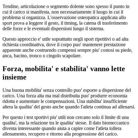
Tendine, articolazione o segmento dolente sono spesso il punto in
cui il carico si manifesta, non necessariamente il luogo in cui il
problema si organizza. L'osservazione osteopatica applicata allo
sport prova a leggere il gesto, il timing, la catena di trasferimento
delle forze e le eventuali dispersioni lungo il sistema.
Questo approccio e' utile soprattutto negli sport ripetitivi o ad alta
richiesta coordinativa, dove il corpo puo' mantenere prestazione
apparente anche costruendo compensi sempre piu' costosi su piede,
anca, bacino, tronco o cingolo scapolare.
Forza, mobilita' e stabilita' vanno lette
insieme
Una buona mobilita' senza controllo puo' esporre a dispersione del
carico. Una forza alta ma mal distribuita puo' produrre economia
ridotta e aumentare le compensazioni. Una stabilita' insufficiente
altera la qualita' del gesto anche quando l'atleta continua ad allenarsi.
Per questo i test sportivi piu' utili non cercano solo il limite di una
qualita', ma la relazione tra le qualita' stesse. Il dato biomeccanico
diventa interessante quando aiuta a capire come l'atleta tollera
allenamento, recupero e ritorno alla progressione del carico.