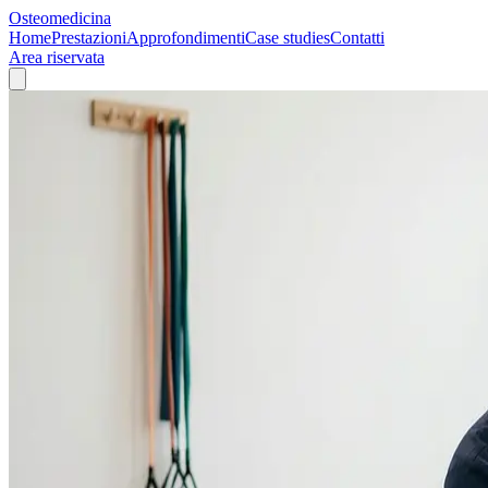
Osteomedicina
Home
Prestazioni
Approfondimenti
Case studies
Contatti
Area riservata